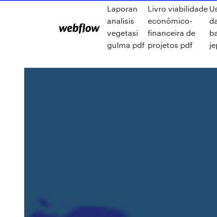
Laporan
Livro viabilidade
Us
analisis
econômico-
d
vegetasi
financeira de
b
gulma pdf
projetos pdf
j