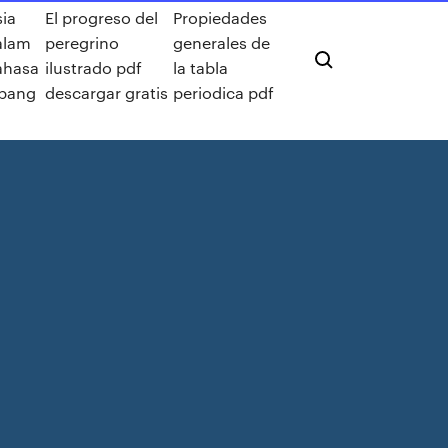
ia
El progreso del
Propiedades
alam
peregrino
generales de
ahasa
ilustrado pdf
la tabla
epang
descargar gratis
periodica pdf