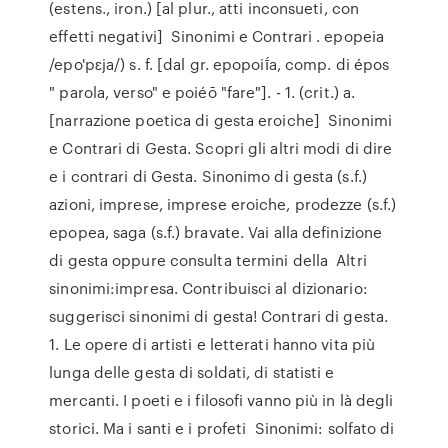
(estens., iron.) [al plur., atti inconsueti, con
effetti negativi] Sinonimi e Contrari . epopeia
/epo'pɛja/) s. f. [dal gr. epopoiī́a, comp. di épos
" parola, verso" e poiéō "fare"]. - 1. (crit.) a.
[narrazione poetica di gesta eroiche] Sinonimi
e Contrari di Gesta. Scopri gli altri modi di dire
e i contrari di Gesta. Sinonimo di gesta (s.f.)
azioni, imprese, imprese eroiche, prodezze (s.f.)
epopea, saga (s.f.) bravate. Vai alla definizione
di gesta oppure consulta termini della Altri
sinonimi:impresa. Contribuisci al dizionario:
suggerisci sinonimi di gesta! Contrari di gesta.
1. Le opere di artisti e letterati hanno vita più
lunga delle gesta di soldati, di statisti e
mercanti. I poeti e i filosofi vanno più in là degli
storici. Ma i santi e i profeti Sinonimi: solfato di