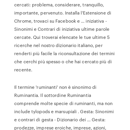
cercati: problema, considerare, tranquillo,
importante, pervenuto. Installa l'Estensione di
Chrome, trovaci su Facebook e … iniziativa -
Sinonimi e Contrari di iniziativa ultime parole
cercate. Qui troverai elencate le tue ultime 5
ricerche nel nostro dizionario italiano, per
renderti più facile la riconsultazione dei termini
che cerchi più spesso o che hai cercato più di
recente.
Il termine 'ruminanti' non è sinonimo di
Ruminantia. Il sottordine Ruminantia
comprende molte specie di ruminanti, ma non
include tylopods e marsupiali . Gesta: Sinonimi
e contrari di gesta - Dizionario dei ... Gesta:
prodezze, imprese eroiche, imprese, azioni,