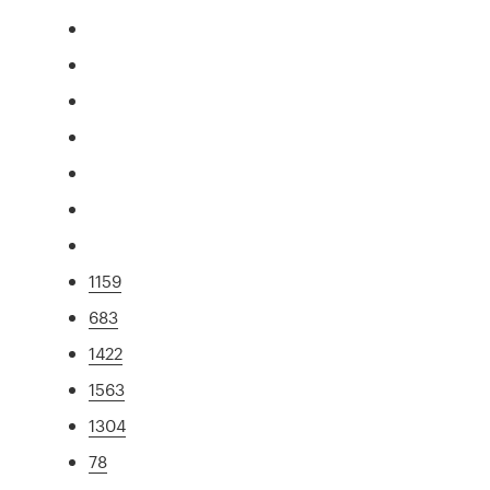
1159
683
1422
1563
1304
78