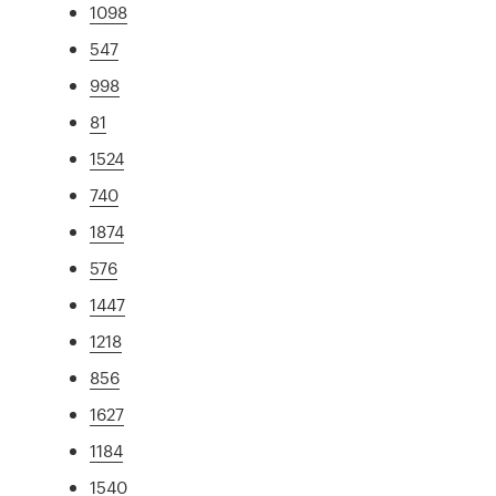
1098
547
998
81
1524
740
1874
576
1447
1218
856
1627
1184
1540