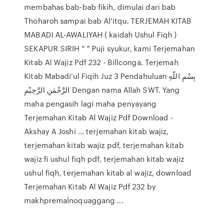
membahas bab-bab fikih, dimulai dari bab
Thoharoh sampai bab Al'itqu. TERJEMAH KITAB
MABADI AL-AWALIYAH ( kaidah Ushul Fiqh )
SEKAPUR SIRIH " " Puji syukur, kami Terjemahan
Kitab Al Wajiz Pdf 232 - Billconga. Terjemah
Kitab Mabadi'ul Fiqih Juz 3 Pendahuluan بِسْمِ اللّهِ
الرَّحْمٰنِ الرَّحِيْمِ Dengan nama Allah SWT. Yang
maha pengasih lagi maha penyayang
Terjemahan Kitab Al Wajiz Pdf Download -
Akshay A Joshi ... terjemahan kitab wajiz,
terjemahan kitab wajiz pdf, terjemahan kitab
wajiz fi ushul fiqh pdf, terjemahan kitab wajiz
ushul fiqh, terjemahan kitab al wajiz, download
Terjemahan Kitab Al Wajiz Pdf 232 by
makhpremalnoquaggang ...