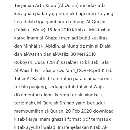
Terjemah Arti: Kitab (Al Quran) ini tidak ada
keraguan padanya; petunjuk bagi mereka yang
Itu adalah tiga gambaran tentang Al-Qur'an
(Tafsir al-Wajiz). 16 Jan 2019 Kitab al-Mustashfa
karya Imam al-Ghazali menjadi bukti kualitas
dan Minhâj al- 'Abidîn, al-Munqîdz min al-Dlalâl
dan al-Wasîth dan al-Wajîz. 30 Mei 2018
Rukoyah, Cucu (2013) Karakteristik kitab Tafsir
Al-Wasith Fil Tafsir al-Qur'an 1_COVER.pdf Kitab
Tafsir Al-Basith dikomentari para ulama karena
terlalu panjang, sedang kitab tafsir al-Wajiz
dikomentari ulama karena terlalu singkat (
terjemah), M Quraish Shihab yang berjudul
membumikan al-Qur'an. 20 Feb 2020 download
kitab karya imam ghazali format pdf termasuk
kitab ayyuhal walad, Ini Penjelaskan Kitab Al-