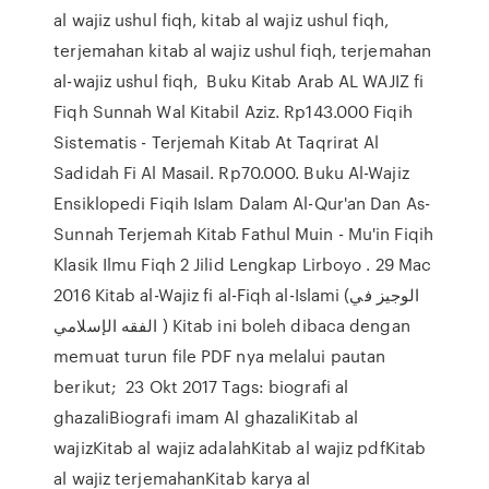
al wajiz ushul fiqh, kitab al wajiz ushul fiqh,
terjemahan kitab al wajiz ushul fiqh, terjemahan
al-wajiz ushul fiqh, Buku Kitab Arab AL WAJIZ fi
Fiqh Sunnah Wal Kitabil Aziz. Rp143.000 Fiqih
Sistematis - Terjemah Kitab At Taqrirat Al
Sadidah Fi Al Masail. Rp70.000. Buku Al-Wajiz
Ensiklopedi Fiqih Islam Dalam Al-Qur'an Dan As-
Sunnah Terjemah Kitab Fathul Muin - Mu'in Fiqih
Klasik Ilmu Fiqh 2 Jilid Lengkap Lirboyo . 29 Mac
2016 Kitab al-Wajiz fi al-Fiqh al-Islami (الوجيز في
الفقه الإسلامي ) Kitab ini boleh dibaca dengan
memuat turun file PDF nya melalui pautan
berikut; 23 Okt 2017 Tags: biografi al
ghazaliBiografi imam Al ghazaliKitab al
wajizKitab al wajiz adalahKitab al wajiz pdfKitab
al wajiz terjemahanKitab karya al