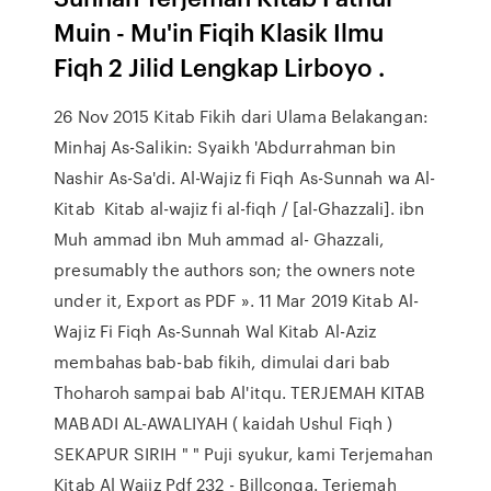
Muin - Mu'in Fiqih Klasik Ilmu
Fiqh 2 Jilid Lengkap Lirboyo .
26 Nov 2015 Kitab Fikih dari Ulama Belakangan:
Minhaj As-Salikin: Syaikh 'Abdurrahman bin
Nashir As-Sa'di. Al-Wajiz fi Fiqh As-Sunnah wa Al-
Kitab Kitab al-wajiz fi al-fiqh / [al-Ghazzali]. ibn
Muh ammad ibn Muh ammad al- Ghazzali,
presumably the authors son; the owners note
under it, Export as PDF ». 11 Mar 2019 Kitab Al-
Wajiz Fi Fiqh As-Sunnah Wal Kitab Al-Aziz
membahas bab-bab fikih, dimulai dari bab
Thoharoh sampai bab Al'itqu. TERJEMAH KITAB
MABADI AL-AWALIYAH ( kaidah Ushul Fiqh )
SEKAPUR SIRIH " " Puji syukur, kami Terjemahan
Kitab Al Wajiz Pdf 232 - Billconga. Terjemah