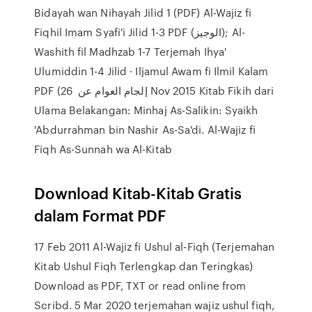
Bidayah wan Nihayah Jilid 1 (PDF) Al-Wajiz fi
Fiqhil Imam Syafi'i Jilid 1-3 PDF (الوجيز); Al-
Washith fil Madhzab 1-7 Terjemah Ihya'
Ulumiddin 1-4 Jilid · Iljamul Awam fi Ilmil Kalam
PDF (إلجام العوام عن 26 Nov 2015 Kitab Fikih dari
Ulama Belakangan: Minhaj As-Salikin: Syaikh
'Abdurrahman bin Nashir As-Sa'di. Al-Wajiz fi
Fiqh As-Sunnah wa Al-Kitab
Download Kitab-Kitab Gratis
dalam Format PDF
17 Feb 2011 Al-Wajiz fi Ushul al-Fiqh (Terjemahan
Kitab Ushul Fiqh Terlengkap dan Teringkas)
Download as PDF, TXT or read online from
Scribd. 5 Mar 2020 terjemahan wajiz ushul fiqh,