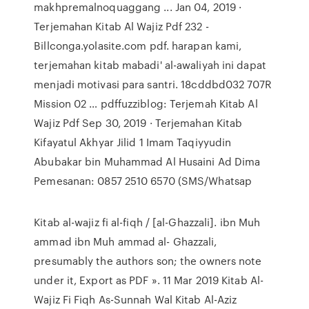
makhpremalnoquaggang ... Jan 04, 2019 ·
Terjemahan Kitab Al Wajiz Pdf 232 -
Billconga.yolasite.com pdf. harapan kami,
terjemahan kitab mabadi' al-awaliyah ini dapat
menjadi motivasi para santri. 18cddbd032 707R
Mission 02 … pdffuzziblog: Terjemah Kitab Al
Wajiz Pdf Sep 30, 2019 · Terjemahan Kitab
Kifayatul Akhyar Jilid 1 Imam Taqiyyudin
Abubakar bin Muhammad Al Husaini Ad Dima
Pemesanan: 0857 2510 6570 (SMS/Whatsap
Kitab al-wajiz fi al-fiqh / [al-Ghazzali]. ibn Muh
ammad ibn Muh ammad al- Ghazzali,
presumably the authors son; the owners note
under it, Export as PDF ». 11 Mar 2019 Kitab Al-
Wajiz Fi Fiqh As-Sunnah Wal Kitab Al-Aziz