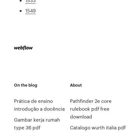
1533
1549
On the blog
About
Prática de ensino
Pathfinder 2e core
introdução a docência
rulebook pdf free
download
Gambar kerja rumah
type 36 pdf
Catalogo wurth italia pdf