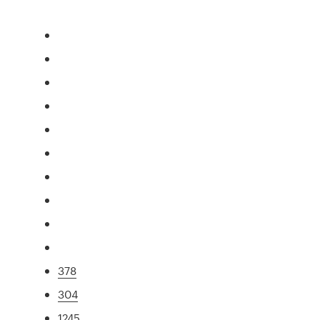
378
304
1245