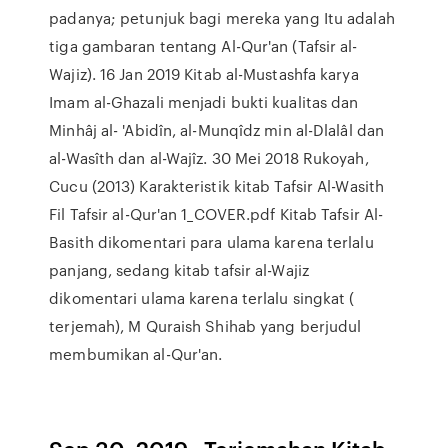
padanya; petunjuk bagi mereka yang Itu adalah
tiga gambaran tentang Al-Qur'an (Tafsir al-
Wajiz). 16 Jan 2019 Kitab al-Mustashfa karya
Imam al-Ghazali menjadi bukti kualitas dan
Minhâj al- 'Abidîn, al-Munqîdz min al-Dlalâl dan
al-Wasîth dan al-Wajîz. 30 Mei 2018 Rukoyah,
Cucu (2013) Karakteristik kitab Tafsir Al-Wasith
Fil Tafsir al-Qur'an 1_COVER.pdf Kitab Tafsir Al-
Basith dikomentari para ulama karena terlalu
panjang, sedang kitab tafsir al-Wajiz
dikomentari ulama karena terlalu singkat (
terjemah), M Quraish Shihab yang berjudul
membumikan al-Qur'an.