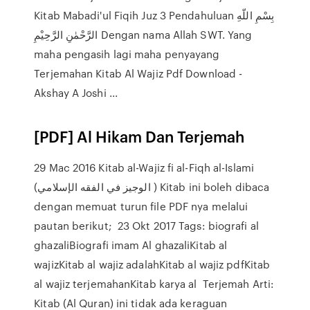
Kitab Mabadi'ul Fiqih Juz 3 Pendahuluan بِسْمِ اللّهِ
الرَّحْمٰنِ الرَّحِيْمِ Dengan nama Allah SWT. Yang
maha pengasih lagi maha penyayang
Terjemahan Kitab Al Wajiz Pdf Download -
Akshay A Joshi ...
[PDF] Al Hikam Dan Terjemah
29 Mac 2016 Kitab al-Wajiz fi al-Fiqh al-Islami
(الوجيز في الفقه الإسلامي ) Kitab ini boleh dibaca
dengan memuat turun file PDF nya melalui
pautan berikut; 23 Okt 2017 Tags: biografi al
ghazaliBiografi imam Al ghazaliKitab al
wajizKitab al wajiz adalahKitab al wajiz pdfKitab
al wajiz terjemahanKitab karya al Terjemah Arti:
Kitab (Al Quran) ini tidak ada keraguan