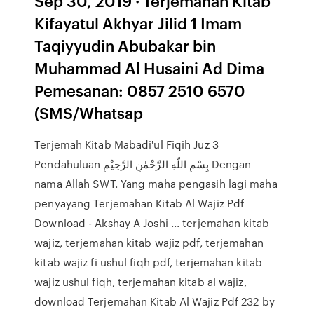
Sep 30, 2019 · Terjemahan Kitab
Kifayatul Akhyar Jilid 1 Imam
Taqiyyudin Abubakar bin
Muhammad Al Husaini Ad Dima
Pemesanan: 0857 2510 6570
(SMS/Whatsap
Terjemah Kitab Mabadi'ul Fiqih Juz 3
Pendahuluan بِسْمِ اللّهِ الرَّحْمٰنِ الرَّحِيْمِ Dengan
nama Allah SWT. Yang maha pengasih lagi maha
penyayang Terjemahan Kitab Al Wajiz Pdf
Download - Akshay A Joshi ... terjemahan kitab
wajiz, terjemahan kitab wajiz pdf, terjemahan
kitab wajiz fi ushul fiqh pdf, terjemahan kitab
wajiz ushul fiqh, terjemahan kitab al wajiz,
download Terjemahan Kitab Al Wajiz Pdf 232 by